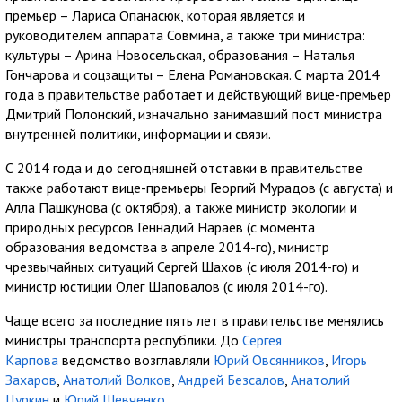
премьер – Лариса Опанасюк, которая является и
руководителем аппарата Совмина, а также три министра:
культуры – Арина Новосельская, образования – Наталья
Гончарова и соцзащиты – Елена Романовская. С марта 2014
года в правительстве работает и действующий вице-премьер
Дмитрий Полонский, изначально занимавший пост министра
внутренней политики, информации и связи.
С 2014 года и до сегодняшней отставки в правительстве
также работают вице-премьеры Георгий Мурадов (с августа) и
Алла Пашкунова (с октября), а также министр экологии и
природных ресурсов Геннадий Нараев (с момента
образования ведомства в апреле 2014-го), министр
чрезвычайных ситуаций Сергей Шахов (с июля 2014-го) и
министр юстиции Олег Шаповалов (с июля 2014-го).
Чаще всего за последние пять лет в правительстве менялись
министры транспорта республики. До
Сергея
Карпова
ведомство возглавляли
Юрий Овсянников
,
Игорь
Захаров
,
Анатолий Волков
,
Андрей Безсалов
,
Анатолий
Цуркин
и
Юрий Шевченко
.