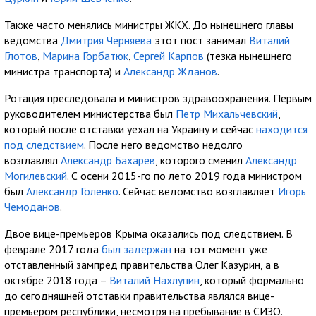
Также часто менялись министры ЖКХ. До нынешнего главы
ведомства
Дмитрия Черняева
этот пост занимал
Виталий
Глотов
,
Марина Горбатюк
,
Сергей Карпов
(тезка нынешнего
министра транспорта) и
Александр Жданов
.
Ротация преследовала и министров здравоохранения. Первым
руководителем министерства был
Петр Михальчевский
,
который после отставки уехал на Украину и сейчас
находится
под следствием
. После него ведомство недолго
возглавлял
Александр Бахарев
, которого сменил
Александр
Могилевский
. С осени 2015-го по лето 2019 года министром
был
Александр Голенко
. Сейчас ведомство возглавляет
Игорь
Чемоданов
.
Двое вице-премьеров Крыма оказались под следствием. В
феврале 2017 года
был задержан
на тот момент уже
отставленный зампред правительства Олег Казурин, а в
октябре 2018 года –
Виталий Нахлупин
, который формально
до сегодняшней отставки правительства являлся вице-
премьером республики, несмотря на пребывание в СИЗО.