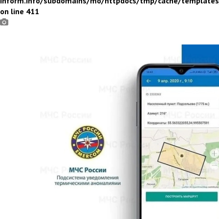
inform.info/subdomains/mo/httpdocs/tmp/cache/template
on line 411