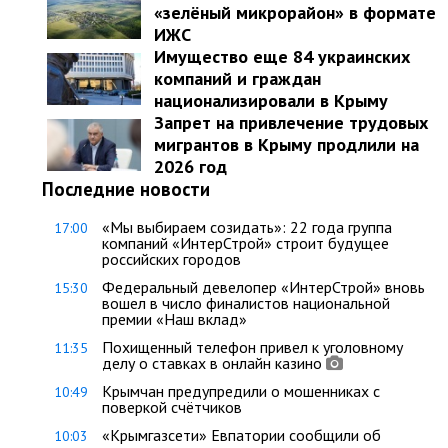
«зелёный микрорайон» в формате
ИЖС
Имущество еще 84 украинских
компаний и граждан
национализировали в Крыму
Запрет на привлечение трудовых
мигрантов в Крыму продлили на
2026 год
Последние новости
«Мы выбираем созидать»: 22 года группа
17:00
компаний «ИнтерСтрой» строит будущее
российских городов
Федеральный девелопер «ИнтерСтрой» вновь
15:30
вошел в число финалистов национальной
премии «Наш вклад»
Похищенный телефон привел к уголовному
11:35
делу о ставках в онлайн казино
Крымчан предупредили о мошенниках с
10:49
поверкой счётчиков
«Крымгазсети» Евпатории сообщили об
10:03