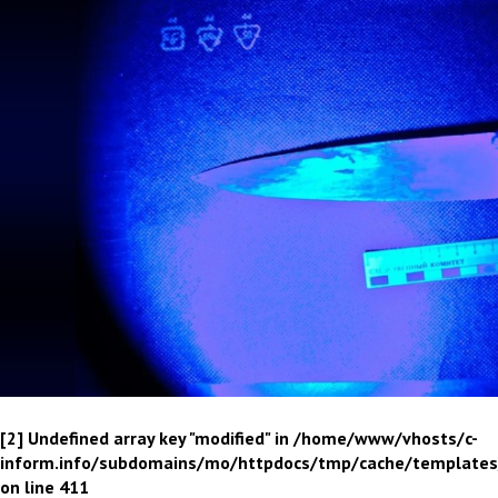
[2] Undefined array key "modified" in /home/www/vhosts/c-
inform.info/subdomains/mo/httpdocs/tmp/cache/template
on line 411