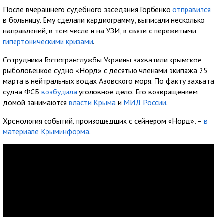
После вчерашнего судебного заседания Горбенко
отправился
в больницу. Ему сделали кардиограмму, выписали несколько
направлений, в том числе и на УЗИ, в связи с пережитыми
гипертоническими кризами
.
Сотрудники Госпогранслужбы Украины захватили крымское
рыболовецкое судно «Норд» с десятью членами экипажа 25
марта в нейтральных водах Азовского моря. По факту захвата
судна ФСБ
возбудила
уголовное дело. Его возвращением
домой занимаются
власти Крыма
и
МИД России
.
Хронология событий, произошедших с сейнером «Норд», –
в
материале Крыминформа
.