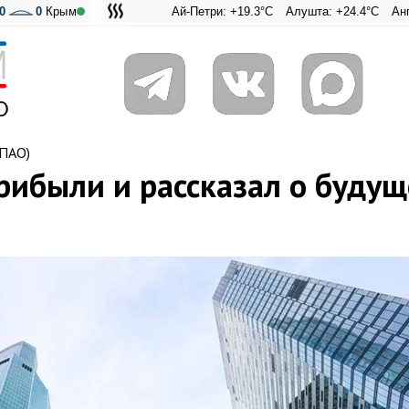
0
0
Крым
Ай-Петри: +19.3°C
Алушта: +24.4°C
Ангарский пере
Адмиральск
(ПАО)
прибыли и рассказал о буду