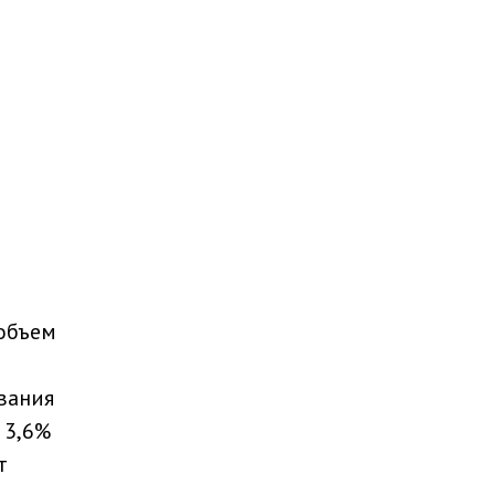
объем
вания
 3,6%
т