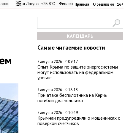
вал: +20.9°C
ая Лагуна: +25.8°C
Евпатория: +23.6°C
Фиолент: +26.4°C
Керчь: +33.4°C
Казачья бухта: +26.2°C
Никитский сад: +23
Херсо
Правила
О редакции
16+
КАЛЕНДАРЬ
Самые читаемые новости
щем
09:17
7 августа 2026
Опыт Крыма по защите энергосистемы
могут использовать на федеральном
уровне
18:13
7 августа 2026
При атаке беспилотника на Керчь
погибли два человека
10:49
7 августа 2026
Крымчан предупредили о мошенниках с
поверкой счётчиков