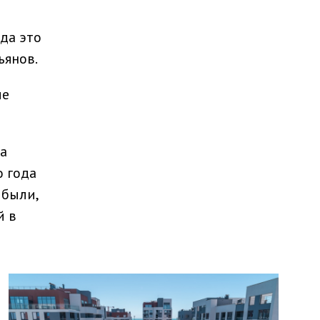
да это
ьянов.
ле
а
о года
ибыли,
й в