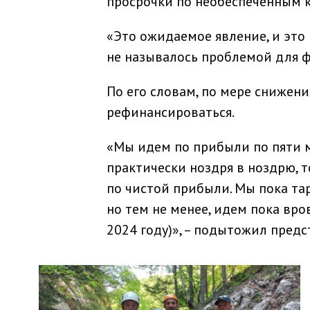
просрочки по необеспеченным к
«Это ожидаемое явление, и это 
не называлось проблемой для ф
По его словам, по мере снижен
рефинансироваться.
«Мы идем по прибыли по пяти м
практически ноздря в ноздрю, т
по чистой прибыли. Мы пока та
но тем не менее, идем пока вро
2024 году)», – подытожил предс