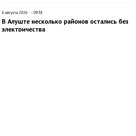
6 августа 2026
09:38
В Алуште несколько районов остались без
электричества
В Алуште временно ограничена подача электроэнергии в
нескольких районах города. Об этом сообщила глава
администрации Алушты Галина Огнёва.
По её данным, отключение затронуло улицы Ялтинскую,
Юбилейную и 60 лет СССР, а также микрорайон Мирный.
Ожидается, что электроснабжение восстановят примерно
через два часа. Причины временного ограничения подачи
электричества в сообщении не уточняются.
6 августа 2026
10:00
В Детском парке Симферополя проведут
серию детских мастер-классов