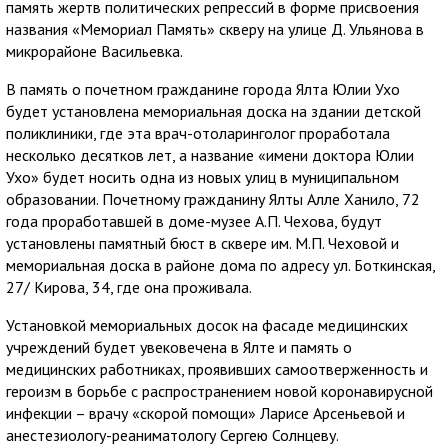
память жертв политических репрессий в форме присвоения
названия «Мемориал Память» скверу на улице Д. Ульянова в
микрорайоне Васильевка.
В память о почетном гражданине города Ялта Юлии Ухо
будет установлена мемориальная доска на здании детской
поликлиники, где эта врач-отоларинголог проработала
несколько десятков лет, а название «имени доктора Юлии
Ухо» будет носить одна из новых улиц в муниципальном
образовании. Почетному гражданину Ялты Алле Ханило, 72
года проработавшей в доме-музее А.П. Чехова, будут
установлены памятный бюст в сквере им. М.П. Чеховой и
мемориальная доска в районе дома по адресу ул. Боткинская,
27/ Кирова, 34, где она проживала.
Установкой мемориальных досок на фасаде медицинских
учреждений будет увековечена в Ялте и память о
медицинских работниках, проявивших самоотверженность и
героизм в борьбе с распространением новой коронавирусной
инфекции – врачу «скорой помощи» Ларисе Арсеньевой и
анестезиологу-реаниматологу Сергею Солнцеву.