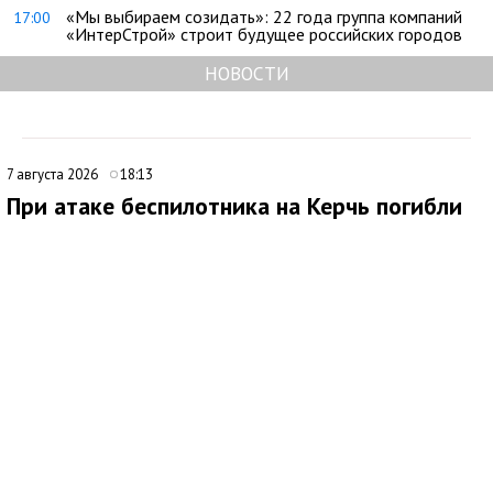
«Мы выбираем созидать»: 22 года группа компаний
17:00
«ИнтерСтрой» строит будущее российских городов
НОВОСТИ
7 августа 2026
18:13
При атаке беспилотника на Керчь погибли
два человека
В ходе очередной атаки украинского беспилотника по Крыму
под ударом оказался многоквартирный дом в Керчи. Об этом
сообщил глава Республики Крым Сергей Аксёнов.
По его словам, в результате происшествия погибли два
мирных жителя, еще один человек получил ранения.
Аксёнов выразил соболезнования семьям погибших и пожелал
скорейшего выздоровления пострадавшему. Он отметил, что
необходимая помощь будет оказана органами власти в