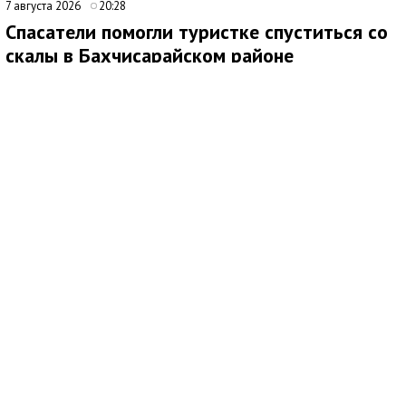
7 августа 2026
20:28
Спасатели помогли туристке спуститься со
скалы в Бахчисарайском районе
Медиаисточник: Главное управление МЧС России по Республике Крым
7 августа спасатели МЧС России оказали помощь туристке,
которая не могла самостоятельно спуститься со скалы в
районе горы Бойко в Бахчисарайском районе Крыма.