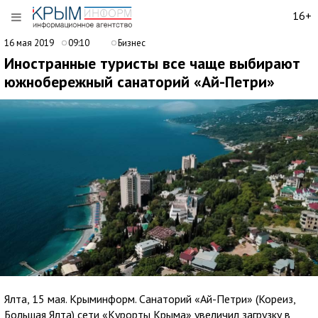
16+
16 мая 2019
09:10
Бизнес
Иностранные туристы все чаще выбирают
южнобережный санаторий «Ай-Петри»
Ялта, 15 мая. Крыминформ. Санаторий «Ай-Петри» (Кореиз,
Большая Ялта) сети «Курорты Крыма» увеличил загрузку в