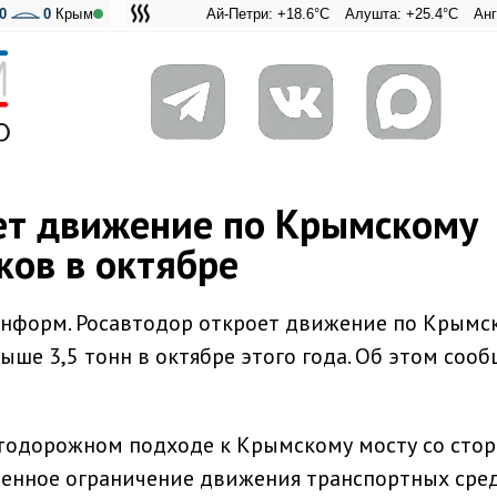
0
0
Крым
Ай-Петри: +18.6°C
Алушта: +25.4°C
Ангарский пе
Адмираль
ет движение по Крымскому
ков в октябре
информ. Росавтодор откроет движение по Крымс
ыше 3,5 тонн в октябре этого года. Об этом соо
тодорожном подходе к Крымскому мосту со сто
еменное ограничение движения транспортных сред