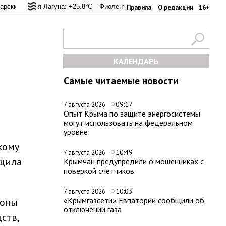
ревал: +20.6°C
ская Лагуна: +25.8°C
Евпатория: +26.2°C
Фиолент: +26.4°C
Керчь: +33.4°C
Казачья бухта: +26.2°C
Никитский сад: +
Херс
Правила
О редакции
16+
КАЛЕНДАРЬ
Самые читаемые новости
09:17
7 августа 2026
Опыт Крыма по защите энергосистемы
могут использовать на федеральном
уровне
кому
10:49
7 августа 2026
бщила
Крымчан предупредили о мошенниках с
поверкой счётчиков
10:03
7 августа 2026
«Крымгазсети» Евпатории сообщили об
роны
отключении газа
ств,