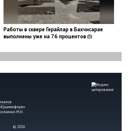
Работы в сквере Герайлар в Бахчисарае
выполнены уже на 76 процентов
риалов
 «Крыминформ»
колаенко М.Н.
© 2026