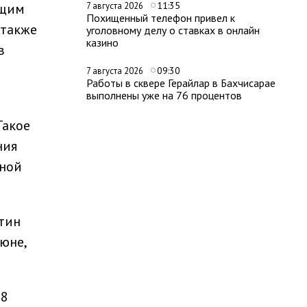
11:35
ящим
7 августа 2026
Похищенный телефон привел к
 также
уголовному делу о ставках в онлайн
казино
в
09:30
7 августа 2026
Работы в сквере Герайлар в Бахчисарае
выполнены уже на 76 процентов
Такое
ния
мной
утин
юне,
28