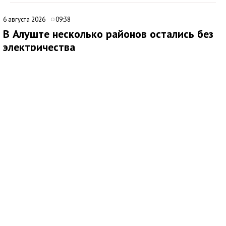
6 августа 2026
09:38
В Алуште несколько районов остались без
электричества
В Алуште временно ограничена подача электроэнергии в
нескольких районах города. Об этом сообщила глава
администрации Алушты Галина Огнёва.
По её данным, отключение затронуло улицы Ялтинскую,
Юбилейную и 60 лет СССР, а также микрорайон Мирный.
Ожидается, что электроснабжение восстановят примерно
через два часа. Причины временного ограничения подачи
электричества в сообщении не уточняются.
6 августа 2026
10:00
В Детском парке Симферополя проведут
серию детских мастер-классов