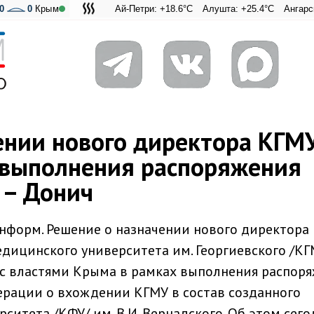
0
0
Крым
Ай-Петри: +18.6°C
Алушта: +25.4°C
Ангарский перева
Адмиральская
ении нового директора КГМ
 выполнения распоряжения
 – Донич
нформ. Решение о назначении нового директора
дицинского университета им. Георгиевского /КГ
 с властями Крыма в рамках выполнения распор
ерации о вхождении КГМУ в состав созданного
итета /КФУ/ им. В.И. Вернадского. Об этом сего