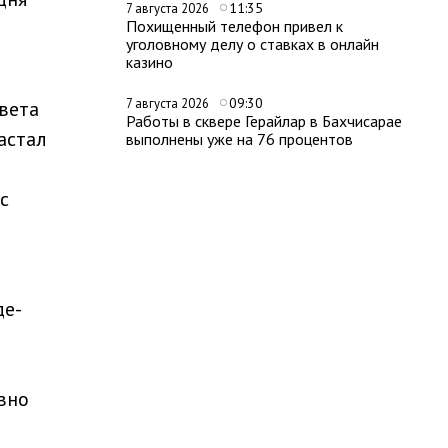
11:35
7 августа 2026
Похищенный телефон привел к
уголовному делу о ставках в онлайн
казино
09:30
7 августа 2026
вета
Работы в сквере Герайлар в Бахчисарае
астал
выполнены уже на 76 процентов
с
де-
вно