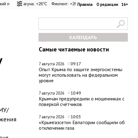
л: +20.6°C
 Лагуна: +26°C
Евпатория: +26.2°C
Фиолент: +26.5°C
Керчь: +33.4°C
Казачья бухта: +26.4°C
Никитский сад: +24.5
Херсонес:
Правила
О редакции
16+
КАЛЕНДАРЬ
Самые читаемые новости
У
09:17
7 августа 2026
Опыт Крыма по защите энергосистемы
могут использовать на федеральном
уровне
10:49
7 августа 2026
Крымчан предупредили о мошенниках с
поверкой счётчиков
МУ/
10:03
7 августа 2026
яжения
«Крымгазсети» Евпатории сообщили об
отключении газа
дня