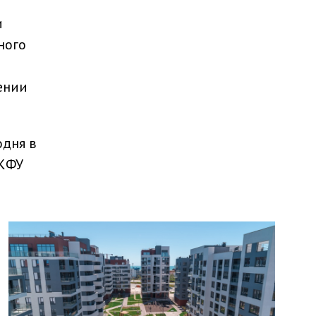
и
ного
ении
одня в
 КФУ