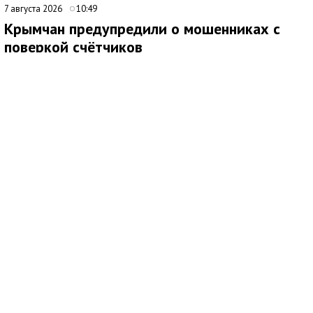
7 августа 2026
10:49
Крымчан предупредили о мошенниках с
поверкой счётчиков
Медиаисточник: Администрация города Симферополя Республики Крым
Жителям напомнили о росте числа мошеннических схем,
связанных с поверкой счётчиков и якобы обязательными
жилищными проверками. Злоумышленники распространяют по