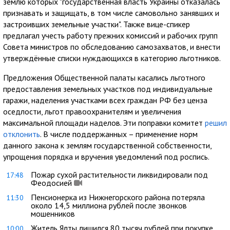
землю которых "государственная власть Украины отказалась
признавать и защищать, в том числе самовольно занявших и
застроивших земельные участки". Также вице-спикер
предлагал учесть работу прежних комиссий и рабочих групп
Совета министров по обследованию самозахватов, и внести
утверждённые списки нуждающихся в категорию льготников.
Предложения Общественной палаты касались льготного
предоставления земельных участков под индивидуальные
гаражи, наделения участками всех граждан РФ без ценза
оседлости, льгот правоохранителям и увеличения
максимальной площади наделов. Эти поправки комитет
решил
отклонить
. В числе поддержанных – применение норм
данного закона к землям государственной собственности,
упрощения порядка и вручения уведомлений под роспись.
Пожар сухой растительности ликвидировали под
17:48
Феодосией
Пенсионерка из Нижнегорского района потеряла
11:30
около 14,5 миллиона рублей после звонков
мошенников
Житель Ялты лишился 80 тысяч рублей при покупке
10:00