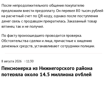
После непродолжительного общения покупателю
предложили внести предоплату. Он перевел 80 тысяч рублей
на расчетный счет по QR-коду, однако после поступления
денег связь с продавцом прекратилась. Заказанный товар
ялтинец так и не получил.
По факту произошедшего проводится проверка.
Обстоятельства сделки и лица, причастные к хищению
денежных средств, устанавливают сотрудники полиции.
8 августа 2026
11:30
Пенсионерка из Нижнегорского района
потеряла около 14,5 миллиона рублей
после звонков мошенников
В Нижнегорском районе 62-летняя местная жительница
обратилась в ОМВД России после того, как стала жертвой
дистанционных мошенников. По данным полиции,
злоумышленники похитили у нее около 14,5 миллиона рублей.