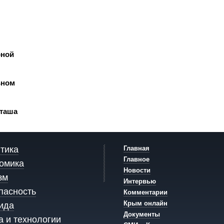
рной
ьном
кташа
тика
Главная
Главное
омика
Новости
зм
Интервью
пасность
Комментарии
Крым онлайн
ида
Документы
а и технологии