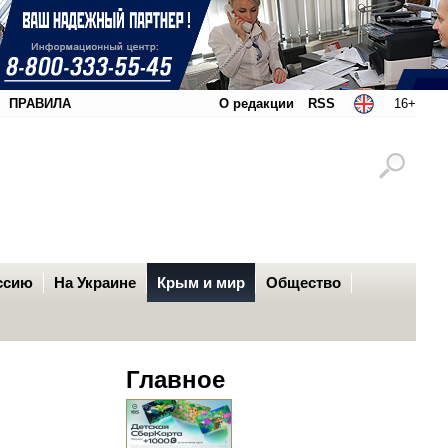
ПРАВИЛА
О редакции
RSS
16+
ссию
На Украине
Крым и мир
Общество
Главное