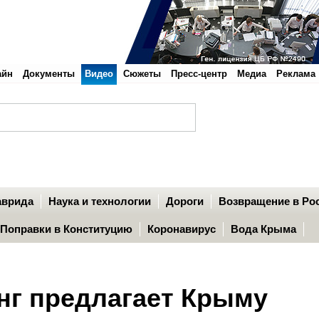
айн
Документы
Видео
Сюжеты
Пресс-центр
Медиа
Реклама
аврида
Наука и технологии
Дороги
Возвращение в Ро
Поправки в Конституцию
Коронавирус
Вода Крыма
нг предлагает Крыму