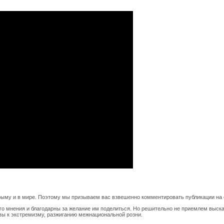
рыму и в мире. Поэтому мы призываем вас взвешенно комментировать публикации на с
го мнения и благодарны за желание им поделиться. Но решительно не приемлем выск
вы к экстремизму, разжиганию межнациональной розни.