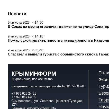
Новости
14:30
9 августа 2026
В Саках на месяц ограничат движение на улице Санато
14:18
9 августа 2026
Пожар сухой растительности ликвидировали в Раздол
09:40
9 августа 2026
Спасатели вывели туриста с обрывистого склона Тара
КРЫМИНФОРМ
Поли
Информационное агентство
Экон
Тури
Свидетельство о регистрации ИА № ФС77-60520
Безо
+7 978 928 24 61
+7 978 847 69 85
Тавр
Симферополь, ул. Сергеева-Ценского/Турецкая,
12/4
Наук
Редакция:
editor@c-inform.info