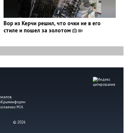
Вор из Керчи решил, что очки не в его
стиле и пошел за золотом
риалов
 «Крыминформ»
колаенко М.Н.
© 2026