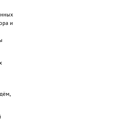
енных
ора и
ы
х
дём,
й