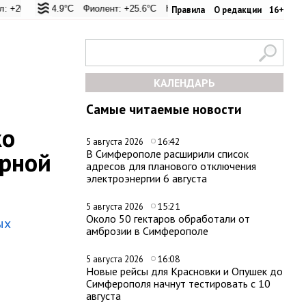
 +24.9°C
Евпатория: +22.1°C
Фиолент: +25.6°C
Керчь: +28°C
Казачья бухта: +25.4°C
Никитский сад: +26°C
Херсонес: +25.1
Симфероп
Правила
О редакции
16+
КАЛЕНДАРЬ
Самые читаемые новости
ко
16:42
5 августа 2026
арной
В Симферополе расширили список
адресов для планового отключения
электроэнергии 6 августа
15:21
5 августа 2026
Около 50 гектаров обработали от
ых
амброзии в Симферополе
16:08
5 августа 2026
Новые рейсы для Красновки и Опушек до
Симферополя начнут тестировать с 10
августа