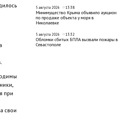
дилось
13:38
5 августа 2026
Минимущество Крыма объявило аукцион
по продаже объекта у моря в
Николаевке
13:32
5 августа 2026
Обломки сбитых БПЛА вызвали пожары в
а
Севастополе
.
ходимы
ники,
я при
за свои