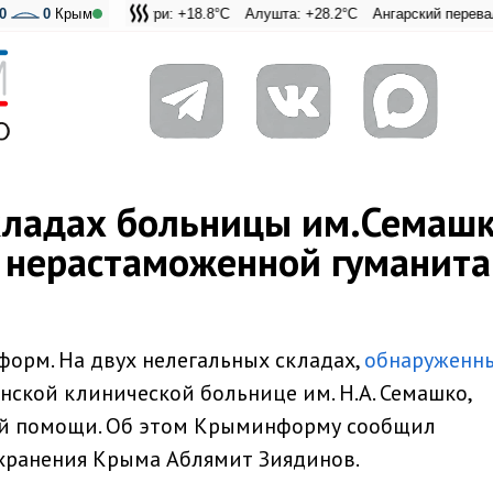
0
Ай-Петри: +18.8°C
0
Крым
Алушта: +28.2°C
Ангарский перевал: +20.8°C
Адмиральская Лагуна:
кладах больницы им.Семаш
н нерастаможенной гуманит
орм. На двух нелегальных складах,
обнаруженн
ской клинической больнице им. Н.А. Семашко,
ой помощи. Об этом Крыминформу сообщил
хранения Крыма Аблямит Зиядинов.