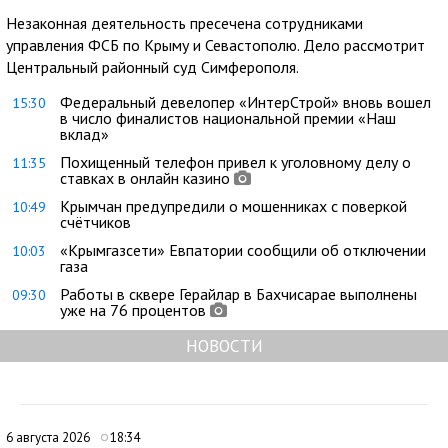
Незаконная деятельность пресечена сотрудниками
управления ФСБ по Крыму и Севастополю. Дело рассмотрит
Центральный районный суд Симферополя.
Федеральный девелопер «ИнтерСтрой» вновь вошел
15:30
в число финалистов национальной премии «Наш
вклад»
Похищенный телефон привел к уголовному делу о
11:35
ставках в онлайн казино
Крымчан предупредили о мошенниках с поверкой
10:49
счётчиков
«Крымгазсети» Евпатории сообщили об отключении
10:03
газа
Работы в сквере Герайлар в Бахчисарае выполнены
09:30
уже на 76 процентов
НОВОСТИ
6 августа 2026
18:34