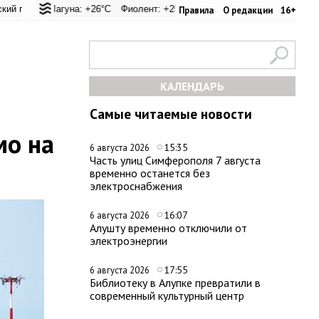
: +20.9°C
 Лагуна: +26°C
Евпатория: +24.5°C
Фиолент: +25.9°C
Керчь: +30.6°C
Казачья бухта: +25.9°C
Никитский сад: +28.4°
Херсонес: 
Правила
О редакции
16+
КАЛЕНДАРЬ
Самые читаемые новости
мо на
15:35
6 августа 2026
Часть улиц Симферополя 7 августа
временно останется без
электроснабжения
16:07
6 августа 2026
Алушту временно отключили от
электроэнергии
17:55
6 августа 2026
Библиотеку в Алупке превратили в
современный культурный центр