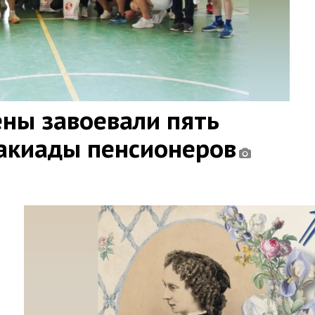
ны завоевали пять
такиады пенсионеров