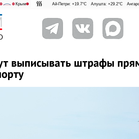
Крым
Ай-Петри: +19.7°C
Алушта: +29.2°C
Ангарский перевал
Адмиральская
⛔
⛔
ут выписывать штрафы пря
порту