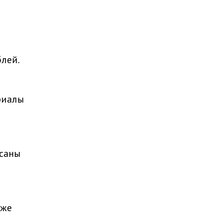
лей.
риалы
исаны
кже