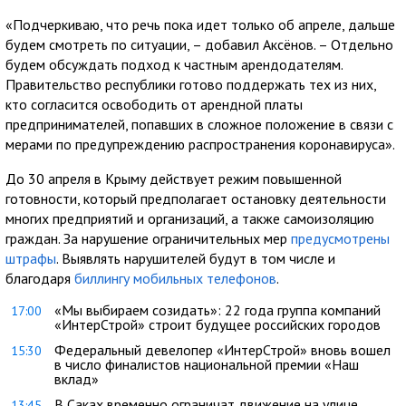
«Подчеркиваю, что речь пока идет только об апреле, дальше
будем смотреть по ситуации, – добавил Аксёнов. – Отдельно
будем обсуждать подход к частным арендодателям.
Правительство республики готово поддержать тех из них,
кто согласится освободить от арендной платы
предпринимателей, попавших в сложное положение в связи с
мерами по предупреждению распространения коронавируса».
До 30 апреля в Крыму действует режим повышенной
готовности, который предполагает остановку деятельности
многих предприятий и организаций, а также самоизоляцию
граждан. За нарушение ограничительных мер
предусмотрены
штрафы
. Выявлять нарушителей будут в том числе и
благодаря
биллингу мобильных телефонов
.
«Мы выбираем созидать»: 22 года группа компаний
17:00
«ИнтерСтрой» строит будущее российских городов
Федеральный девелопер «ИнтерСтрой» вновь вошел
15:30
в число финалистов национальной премии «Наш
вклад»
В Саках временно ограничат движение на улице
13:45