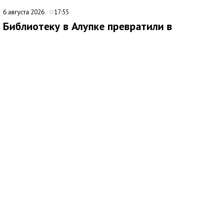
6 августа 2026
17:55
Библиотеку в Алупке превратили в
современный культурный центр
Медиаисточник: Администрация города Ялта Республики Крым
В Алупке подходит к завершению ремонт библиотеки-
филиала № 1. Открытие учреждения планируется в конце