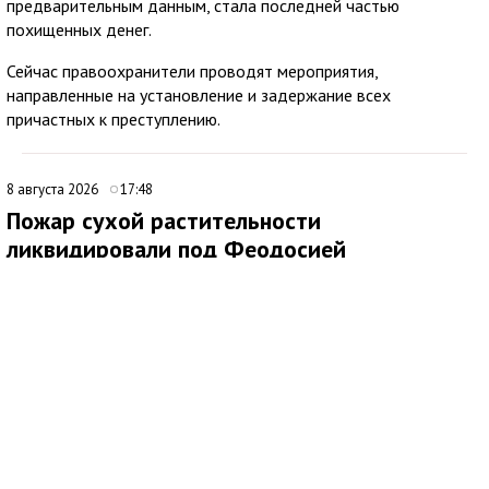
предварительным данным, стала последней частью
похищенных денег.
Сейчас правоохранители проводят мероприятия,
направленные на установление и задержание всех
причастных к преступлению.
8 августа 2026
17:48
Пожар сухой растительности
ликвидировали под Феодосией
В 09:16 поступило сообщение о возгорании сухой
растительности за пределами с. Насыпное, ГО Феодосия.
Незамедлительно к месту происшествия были направлены
подразделения 4 пожарно-спасательного отряда.
По прибытии было установлено два очага возгорания по 500
кв.м. на открытой территории. Для тушения также были
привлечены добровольная пожарная команда, волонтёры,