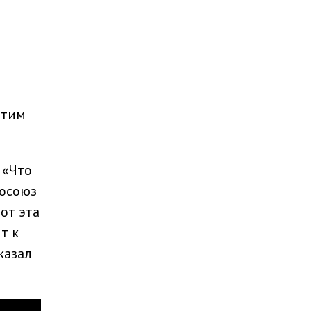
этим
 «Что
росоюз
от эта
т к
казал