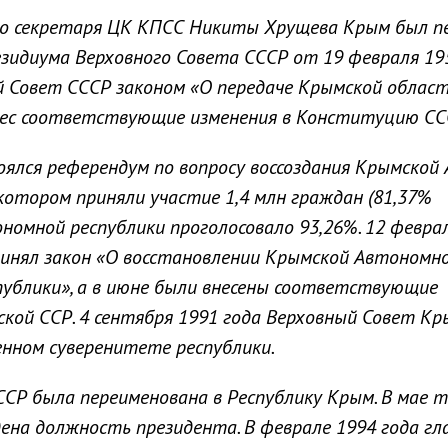
ого секретаря ЦК КПСС Никиты Хрущева Крым был п
езидиума Верховного Совета СССР от 19 февраля 1954
й Совет СССР законом «О передаче Крымской област
нес соответствующие изменения в Конституцию СС
тоялся референдум по вопросу воссоздания Крымской
 котором приняли участие 1,4 млн граждан (81,37%
ономной республики проголосовало 93,26%. 12 февра
ринял закон «О восстановлении Крымской Автономн
публики», а в июне были внесены соответствующие
кой ССР. 4 сентября 1991 года Верховный Совет К
нном суверенитете республики.
ССР была переименована в Республику Крым. В мае 
ена должность президента. В феврале 1994 года гл