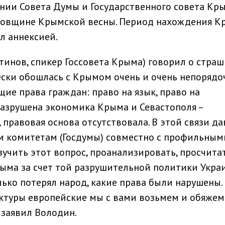
нии Совета Думы и Государственного совета Кр
довщине Крымской весны. Период нахождения К
л аннексией.
инов, спикер Госсовета Крыма) говорил о стра
ески обошлась с Крымом очень и очень непорядо
е права граждан: право на язык, право на
разрушена экономика Крыма и Севастополя –
, правовая основа отсутствовала. В этой связи д
 комитетам (Госдумы) совместно с профильным
учить этот вопрос, проанализировать, просчитат
ыма за счет той разрушительной политики Укра
лько потерял народ, какие права были нарушены.
уктуры европейские мы с вами возьмем и обяжем
 заявил Володин.