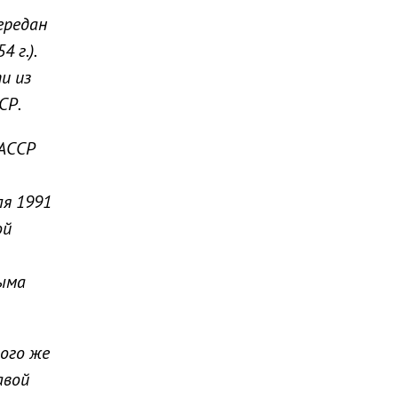
ередан
 г.).
и из
СР.
 АССР
ля 1991
ой
рыма
того же
авой