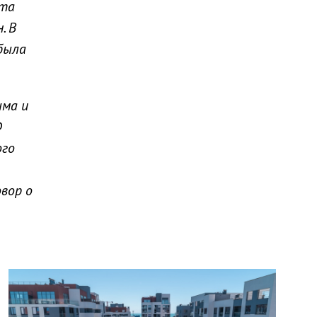
нта
. В
была
ыма и
Ф
ого
вор о