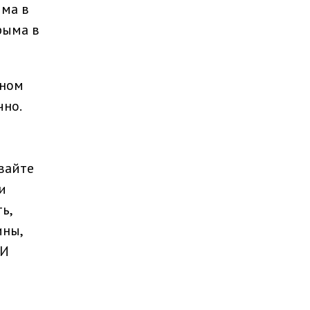
ыма в
рыма в
шном
чно.
авайте
и
ь,
ины,
 И