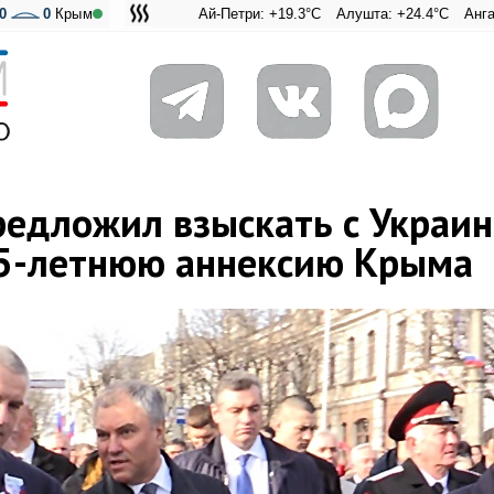
0
0
Крым
Ай-Петри: +19.3°C
Алушта: +24.4°C
Ангарский перев
Адмиральска
редложил взыскать с Украи
25-летнюю аннексию Крыма