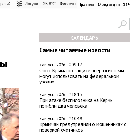
ал: +20.9°C
я Лагуна: +25.8°C
Евпатория: +23.6°C
Фиолент: +26.4°C
Керчь: +33.4°C
Казачья бухта: +26.2°C
Никитский сад: +23.
Херсон
Правила
О редакции
16+
КАЛЕНДАРЬ
Самые читаемые новости
ны
09:17
7 августа 2026
Опыт Крыма по защите энергосистемы
могут использовать на федеральном
уровне
18:13
7 августа 2026
При атаке беспилотника на Керчь
погибли два человека
10:49
7 августа 2026
Крымчан предупредили о мошенниках с
поверкой счётчиков