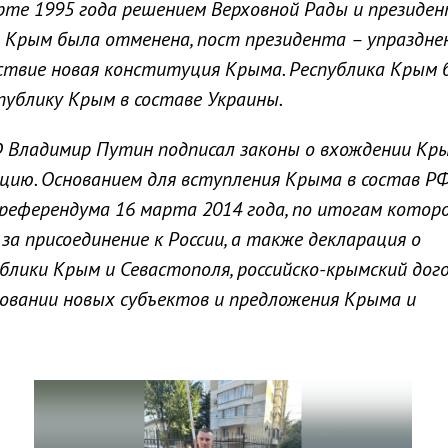
рте 1995 года решением Верховной Рады и президе
Крым была отменена, пост президента – упразднен
йствие новая конституция Крыма. Республика Крым 
ублику Крым в составе Украины.
Ф Владимир Путин подписал законы о вхождении Кр
цию. Основанием для вступления Крыма в состав Р
референдума 16 марта 2014 года, по итогам котор
за присоединение к России, а также декларация о
лики Крым и Севастополя, российско-крымский дого
зовании новых субъектов и предложения Крыма и