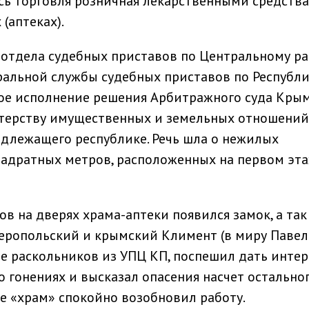
сь торговля розничная лекарственными средств
(аптеках).
и отдела судебных приставов по Центральному р
альной службы судебных приставов по Республ
е исполнение решения Арбитражного суда Крым
терству имущественных и земельных отношений
длежащего республике. Речь шла о нежилых
адратных метров, расположенных на первом эт
в на дверях храма-аптеки появился замок, а так
ропольский и крымский Климент (в миру Павел 
е раскольников из УПЦ КП, поспешил дать инте
о гонениях и высказал опасения насчет остально
е «храм» спокойно возобновил работу.