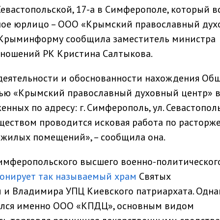
евастопольской, 17-а в Симферополе, который в
ное юрлицо – ООО «Крымский православный ду
 Крыминформу сообщила заместитель министра
ношений РК Кристина Салтыкова.
деятельности и обоснованности нахождения Об
тью «Крымский православный духовный центр» 
ных по адресу: г. Симферополь, ул. Севастополь
ществом проводится исковая работа по расторж
ежилых помещений», – сообщила она.
имферопольского высшего военно-политическог
онирует так называемый храм
Святых
 и Владимира УПЦ Киевского патриархата. Одна
ался именно ООО «КПДЦ», основным видом