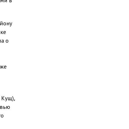
ами в
айону
ике
а о
аже
Кущ),
рвью
го