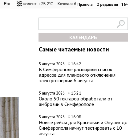
: +32.8°C
Фиолент: +25.2°C
Керчь: +31.8°C
Казачья бухта: +25.2°C
Никитский сад: +31.4°C
Херсонес: +24.7°C
Симферополь: +34
Учкуев
Правила
О редакции
16+
КАЛЕНДАРЬ
Самые читаемые новости
16:42
5 августа 2026
В Симферополе расширили список
адресов для планового отключения
электроэнергии 6 августа
15:21
5 августа 2026
Около 50 гектаров обработали от
амброзии в Симферополе
16:08
5 августа 2026
Новые рейсы для Красновки и Опушек до
Симферополя начнут тестировать с 10
августа