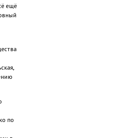
сё ещё
ховный
щества
в
ская,
ению
о
ко по