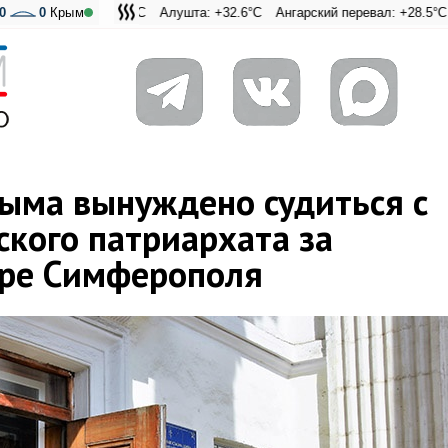
ри: +22.6°C
0
0
Крым
Алушта: +32.6°C
Ангарский перевал: +28.5°C
Адмиральская Лагуна: +24.6°C
Евпатория
ыма вынуждено судиться с
ского патриархата за
тре Симферополя