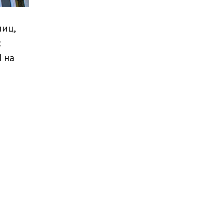
лиц,
:
 на