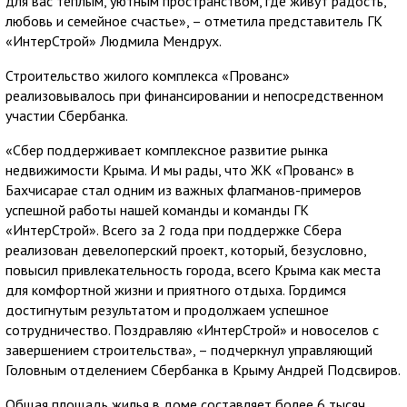
для вас теплым, уютным пространством, где живут радость,
любовь и семейное счастье», – отметила представитель ГК
«ИнтерСтрой» Людмила Мендрух.
Строительство жилого комплекса «Прованс»
реализовывалось при финансировании и непосредственном
участии Сбербанка.
«Сбер поддерживает комплексное развитие рынка
недвижимости Крыма. И мы рады, что ЖК «Прованс» в
Бахчисарае стал одним из важных флагманов-примеров
успешной работы нашей команды и команды ГК
«ИнтерСтрой». Всего за 2 года при поддержке Сбера
реализован девелоперский проект, который, безусловно,
повысил привлекательность города, всего Крыма как места
для комфортной жизни и приятного отдыха. Гордимся
достигнутым результатом и продолжаем успешное
сотрудничество. Поздравляю «ИнтерСтрой» и новоселов с
завершением строительства», – подчеркнул управляющий
Головным отделением Сбербанка в Крыму Андрей Подсвиров.
Общая площадь жилья в доме составляет более 6 тысяч