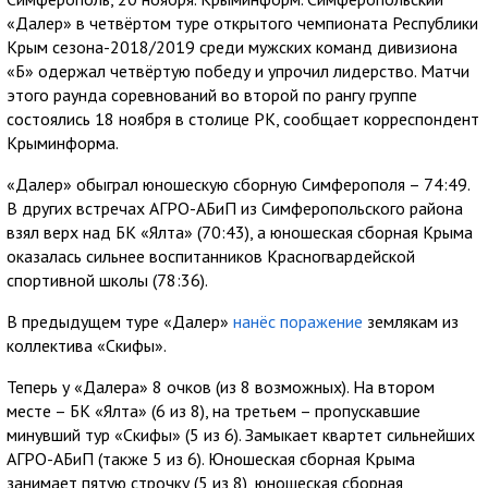
«Далер» в четвёртом туре открытого чемпионата Республики
Крым сезона-2018/2019 среди мужских команд дивизиона
«Б» одержал четвёртую победу и упрочил лидерство. Матчи
этого раунда соревнований во второй по рангу группе
состоялись 18 ноября в столице РК, сообщает корреспондент
Крыминформа.
«Далер» обыграл юношескую сборную Симферополя – 74:49.
В других встречах АГРО-АБиП из Симферопольского района
взял верх над БК «Ялта» (70:43), а юношеская сборная Крыма
оказалась сильнее воспитанников Красногвардейской
спортивной школы (78:36).
В предыдущем туре «Далер»
нанёс поражение
землякам из
коллектива «Скифы».
Теперь у «Далера» 8 очков (из 8 возможных). На втором
месте – БК «Ялта» (6 из 8), на третьем – пропускавшие
минувший тур «Скифы» (5 из 6). Замыкает квартет сильнейших
АГРО-АБиП (также 5 из 6). Юношеская сборная Крыма
занимает пятую строчку (5 из 8), юношеская сборная