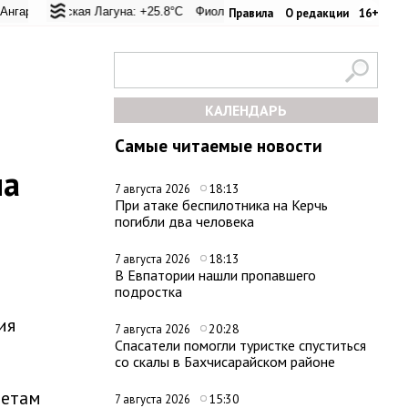
 перевал: +25.8°C
альская Лагуна: +25.8°C
Евпатория: +31.8°C
Фиолент: +26.2°C
Керчь: +30.3°C
Казачья бухта: +26.1°C
Никитский са
Х
Правила
О редакции
16+
КАЛЕНДАРЬ
Самые читаемые новости
на
18:13
7 августа 2026
При атаке беспилотника на Керчь
погибли два человека
18:13
7 августа 2026
В Евпатории нашли пропавшего
подростка
ия
20:28
7 августа 2026
Спасатели помогли туристке спуститься
со скалы в Бахчисарайском районе
четам
15:30
7 августа 2026