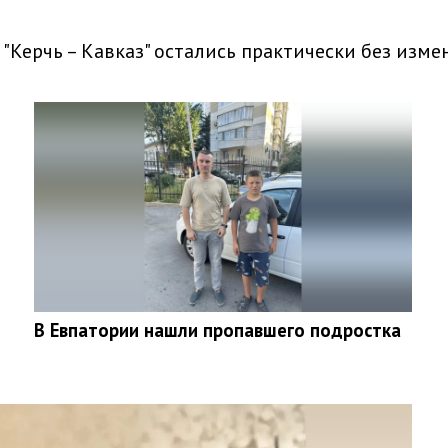
"Керчь – Кавказ" остались практически без изме
В Евпатории нашли пропавшего подростка