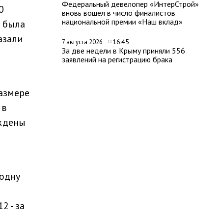
Федеральный девелопер «ИнтерСтрой»
0
вновь вошел в число финалистов
национальной премии «Наш вклад»
о была
азали
16:45
7 августа 2026
За две недели в Крыму приняли 556
заявлений на регистрацию брака
азмере
 в
рждены
 одну
2 - за