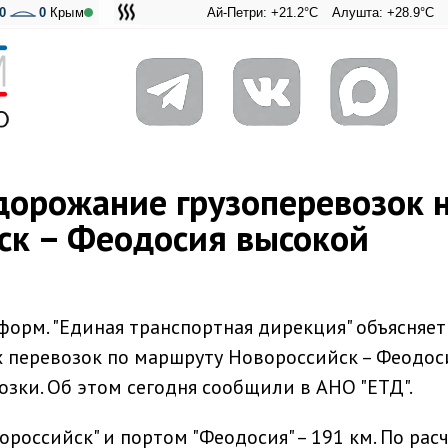
0
0
Крым
Ай-Петри: +21.2°C
Алушта: +28.9°C
Ангарский
Адмир
дорожание грузоперевозок 
ск – Феодосия высокой
орм. "Единая транспортная дирекция" объясняет
 перевозок по маршруту Новороссийск – Феодос
зки. Об этом сегодня сообщили в АНО "ЕТД".
российск" и портом "Феодосия" – 191 км. По рас