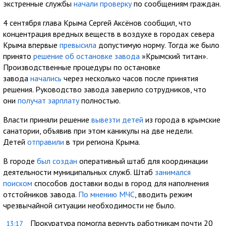
экстренные службы
начали проверку
по сообщениям граждан.
4 сентября глава Крыма Сергей Аксёнов сообщил, что
концентрация вредных веществ в воздухе в городах севера
Крыма впервые
превысила
допустимую норму. Тогда же было
принято
решение об остановке завода
»Крымский титан».
Производственные процедуры по остановке
завода
начались
через несколько часов после принятия
решения. Руководство завода заверило сотрудников, что
они
получат зарплату
полностью.
Власти приняли решение
вывезти детей
из города в крымские
санатории, объявив при этом каникулы на две недели.
Детей
отправили
в три региона Крыма.
В городе
был создан
оперативный штаб для координации
деятельности муниципальных служб. Штаб
занимался
поиском
способов доставки воды в город для наполнения
отстойников завода.
По мнению МЧС
, вводить режим
чрезвычайной ситуации необходимости не было.
Прокуратура помогла вернуть работникам почти 20
13:17