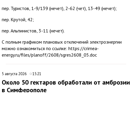
пер. Туристов, 1-9/139 (нечет), 2-62 (чет), 13-49 (нечет);
пер. Крутой, 42;
пер. Альпинистов, 3-11 (нечет).
С полным графиком плановых отключений электроэнергии
можно ознакомиться по ссылке: https://crimea-
energy.ru/files/planoff/2608/sgres2608_05.doc
5 августа 2026
15:21
Около 50 гектаров обработали от амброзии
в Симферополе
В Симферополе продолжаются работы по ликвидации очагов
произрастания амброзии. Подрядная организация ежедневно
направляет на эти мероприятия 20 специалистов.
Покос проводят на центральных и магистральных улицах, в