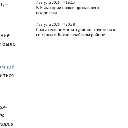
18:13
, –
7 августа 2026
В Евпатории нашли пропавшего
подростка
20:28
7 августа 2026
е
Спасатели помогли туристке спуститься
ение
со скалы в Бахчисарайском районе
е было
омной
иться
ия»
ию
жиров