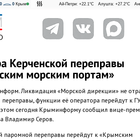
0
0
Крым
Ай-Петри: +22.1°C
Алушта: +27.2°C
Ангарский п
Адмирал
а Керченской переправы
ским морским портам»
информ. Ликвидация «Морской дирекции» не отр
 переправы, функции её оператора перейдут к Г
 этом сегодня Крыминформу сообщил вице-прем
а Владимир Серов.
й паромной переправы перейдут к «Крымским