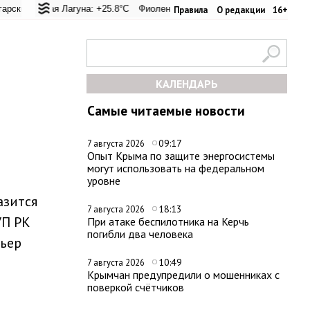
еревал: +25.1°C
ьская Лагуна: +25.8°C
Евпатория: +27.6°C
Фиолент: +26.4°C
Керчь: +28.7°C
Казачья бухта: +26.2°C
Никитский сад: 
Хер
Правила
О редакции
16+
КАЛЕНДАРЬ
Самые читаемые новости
09:17
7 августа 2026
Опыт Крыма по защите энергосистемы
могут использовать на федеральном
уровне
азится
18:13
7 августа 2026
УП РК
При атаке беспилотника на Керчь
погибли два человека
ьер
10:49
7 августа 2026
Крымчан предупредили о мошенниках с
поверкой счётчиков