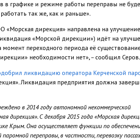
в в графике и режиме работы переправы не будет
 работать так же, как и раньше».
ОО «Морская дирекция» направлена на улучшени
ликвидация «Морской дирекции») идёт на улучш
а момент переходного периода её существовани
дирекции» необходимости нет», – сообщил Серов.
одобрил ликвидацию оператора Керченской пар
екция». Ликвидация предприятия должна заверш
реждено в 2014 году автономной некоммерческой
ая дирекция». С декабря 2015 года «Морская дирекц
ке Крым. Она осуществляет функции по обеспечен
 паромной переправы, в частности, перевозку пасса