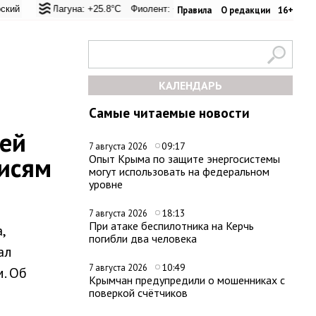
вал: +20.9°C
ая Лагуна: +25.8°C
Евпатория: +23.6°C
Фиолент: +26.4°C
Керчь: +33.4°C
Казачья бухта: +26.2°C
Никитский сад: +23
Херсо
Правила
О редакции
16+
КАЛЕНДАРЬ
Самые читаемые новости
лей
09:17
7 августа 2026
писям
Опыт Крыма по защите энергосистемы
могут использовать на федеральном
уровне
18:13
7 августа 2026
При атаке беспилотника на Керчь
,
погибли два человека
ал
10:49
7 августа 2026
. Об
Крымчан предупредили о мошенниках с
поверкой счётчиков