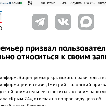
0
0
Крым
Ай-Петри: +19.3°C
Алушта: +24.4°C
Ангарский пере
Адмиральск
емьер призвал пользовате
ьно относиться к своим за
информ. Вице-премьер крымского правительства
 информации и связи Дмитрий Полонский призв
сетей внимательнее относиться к своим записям
ала «Крым 24», отвечая на вопрос ведущего об
лужб в сети Facebook.