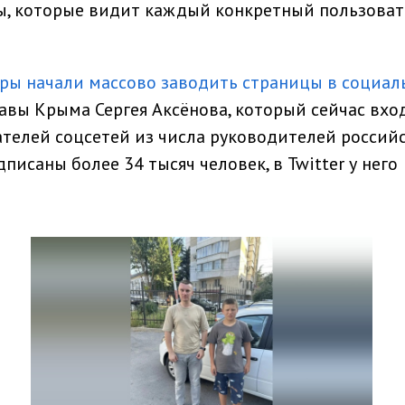
, которые видит каждый конкретный пользовате
ры начали массово заводить страницы в социал
главы Крыма Сергея Аксёнова, который сейчас вхо
телей соцсетей из числа руководителей россий
дписаны более 34 тысяч человек, в Twitter у него