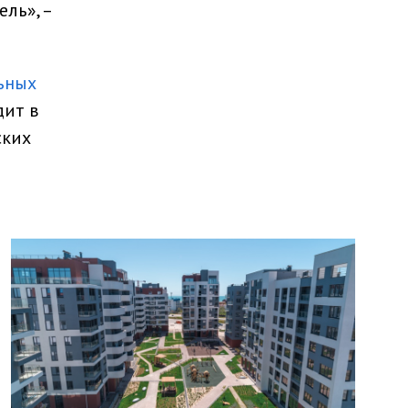
ль», –
ьных
дит в
ских