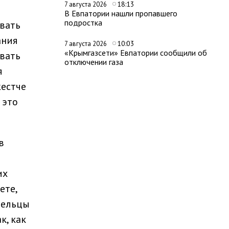
18:13
7 августа 2026
В Евпатории нашли пропавшего
подростка
вать
ания
10:03
7 августа 2026
«Крымгазсети» Евпатории сообщили об
вать
отключении газа
я
жестче
 это
в
их
ете,
дельцы
к, как