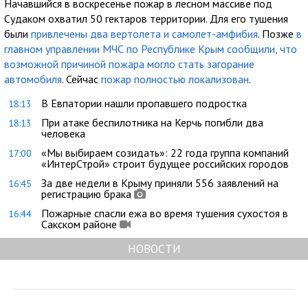
Начавшийся в воскресенье пожар в лесном массиве под
Судаком охватил 50 гектаров территории. Для его тушения
были
привлечены два вертолета и самолет-амфибия
. Позже
в
главном управлении МЧС по Республике Крым сообщили, что
возможной причиной пожара могло стать загорание
автомобиля
. Сейчас
пожар полностью локализован
.
В Евпатории нашли пропавшего подростка
18:13
При атаке беспилотника на Керчь погибли два
18:13
человека
«Мы выбираем созидать»: 22 года группа компаний
17:00
«ИнтерСтрой» строит будущее российских городов
За две недели в Крыму приняли 556 заявлений на
16:45
регистрацию брака
Пожарные спасли ежа во время тушения сухостоя в
16:44
Сакском районе
НОВОСТИ