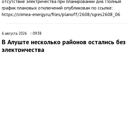
отсутствие электричества при планировании дня. Полный
график плановых отключений опубликован по ссылке:
https://crimea-energy.ru/files/planoff/2608/sgres2608_06
6 августа 2026
09:38
В Алуште несколько районов остались без
электричества
В Алуште временно ограничена подача электроэнергии в
нескольких районах города. Об этом сообщила глава
администрации Алушты Галина Огнёва.
По её данным, отключение затронуло улицы Ялтинскую,
Юбилейную и 60 лет СССР, а также микрорайон Мирный.
Ожидается, что электроснабжение восстановят примерно
через два часа. Причины временного ограничения подачи
электричества в сообщении не уточняются.