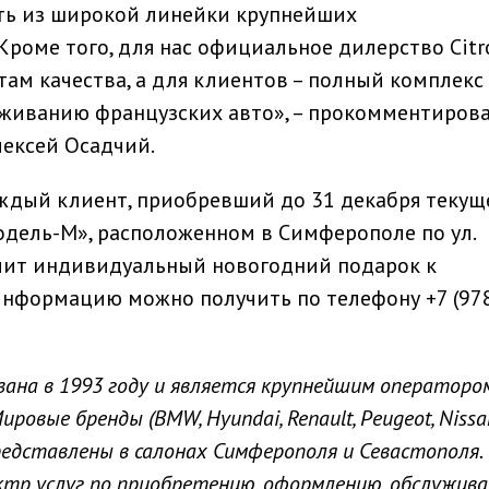
ть из широкой линейки крупнейших
роме того, для нас официальное дилерство Citr
ам качества, а для клиентов – полный комплекс 
уживанию французских авто», – прокомментиров
ексей Осадчий.
аждый клиент, приобревший до 31 декабря текущ
одель-М», расположенном в Симферополе по ул.
лучит индивидуальный новогодний подарок к
нформацию можно получить по телефону +7 (978
вана в 1993 году и является крупнейшим операторо
овые бренды (BMW, Hyundai, Renault, Peugeot, Nissa
) представлены в салонах Симферополя и Севастополя.
ктр услуг по приобретению, оформлению, обслужив