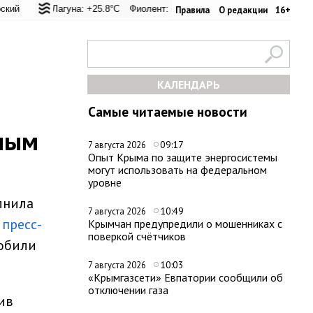
евал: +20.6°C
ая Лагуна: +25.8°C
Евпатория: +26.2°C
Фиолент: +26.4°C
Керчь: +33.4°C
Казачья бухта: +26.2°C
Никитский сад: +2
Херсо
Правила
О редакции
16+
КАЛЕНДАРЬ
Самые читаемые новости
ьным
09:17
7 августа 2026
Опыт Крыма по защите энергосистемы
могут использовать на федеральном
уровне
лнила
10:49
7 августа 2026
в
пресс-
Крымчан предупредили о мошенниках с
поверкой счётчиков
мобили
10:03
7 августа 2026
«Крымгазсети» Евпатории сообщили об
отключении газа
ив