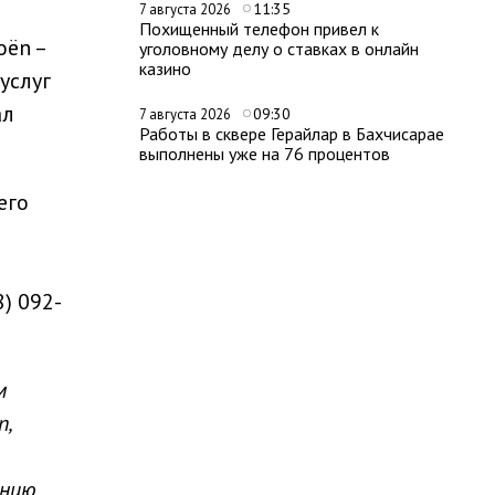
11:35
7 августа 2026
Похищенный телефон привел к
oën –
уголовному делу о ставках в онлайн
казино
услуг
ал
09:30
7 августа 2026
Работы в сквере Герайлар в Бахчисарае
выполнены уже на 76 процентов
его
) 092-
м
n,
анию