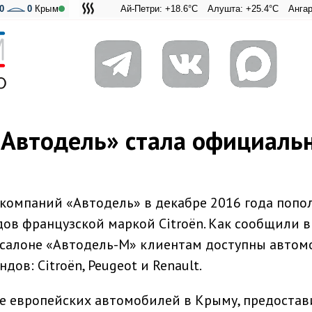
0
0
Крым
Ай-Петри: +18.6°C
Алушта: +25.4°C
Ангарский пер
Адмиральск
«Автодель» стала официал
а компаний «Автодель» в декабре 2016 года попо
ов французской маркой Citroën. Как сообщили 
осалоне «Автодель-М» клиентам доступны авто
ов: Citroën, Peugeot и Renault.
е европейских автомобилей в Крыму, предостав