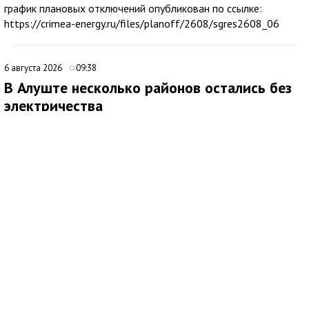
график плановых отключений опубликован по ссылке:
https://crimea-energy.ru/files/planoff/2608/sgres2608_06
6 августа 2026
09:38
В Алуште несколько районов остались без
электричества
В Алуште временно ограничена подача электроэнергии в
нескольких районах города. Об этом сообщила глава
администрации Алушты Галина Огнёва.
По её данным, отключение затронуло улицы Ялтинскую,
Юбилейную и 60 лет СССР, а также микрорайон Мирный.
Ожидается, что электроснабжение восстановят примерно
через два часа. Причины временного ограничения подачи
электричества в сообщении не уточняются.
6 августа 2026
16:07