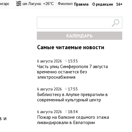
перевал: +21.1°C
ьская Лагуна: +26°C
Евпатория: +24°C
Фиолент: +25.9°C
Керчь: +30.6°C
Казачья бухта: +25.9°C
Никитский сад: +
Херс
Правила
О редакции
16+
КАЛЕНДАРЬ
Самые читаемые новости
15:35
6 августа 2026
Часть улиц Симферополя 7 августа
временно останется без
электроснабжения
17:55
6 августа 2026
Библиотеку в Алупке превратили в
современный культурный центр
18:34
6 августа 2026
Пожар на балконе седьмого этажа
в и
ликвидировали в Евпатории