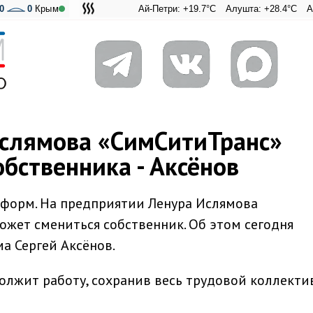
0
0
Крым
Ай-Петри: +19.7°C
Алушта: +28.4°C
Ангарский 
Адмирал
слямова «СимСитиТранс»
бственника - Аксёнов
нформ. На предприятии Ленура Ислямова
ожет смениться собственник. Об этом сегодня
а Сергей Аксёнов.
должит работу, сохранив весь трудовой коллекти