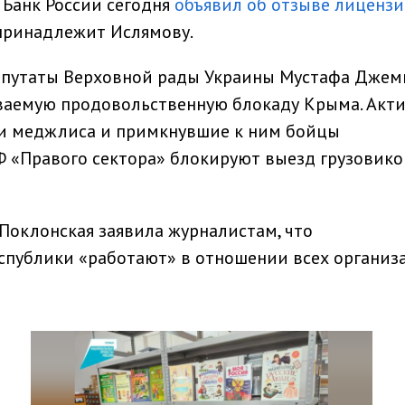
 Банк России сегодня
объявил об отзыве лиценз
 принадлежит Ислямову.
депутаты Верховной рады Украины Мустафа Джем
ываемую продовольственную блокаду Крыма. Акт
ии меджлиса и примкнувшие к ним бойцы
 «Правого сектора» блокируют выезд грузовико
Поклонская заявила журналистам, что
спублики «работают» в отношении всех организ