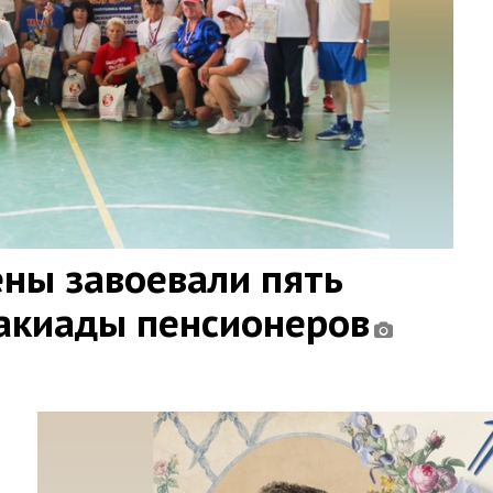
ны завоевали пять
такиады пенсионеров