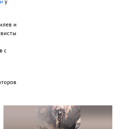
ии
у
илев и
ивисты
в с
аторов