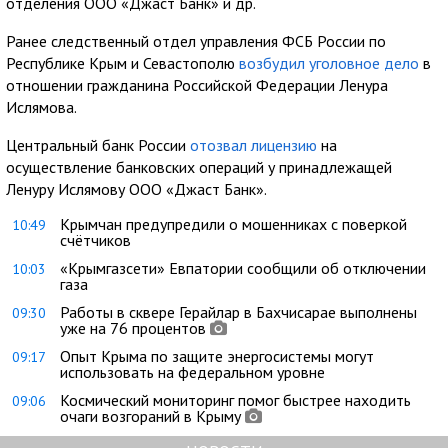
отделения ООО «Джаст Банк» и др.
Ранее следственный отдел управления ФСБ России по
Республике Крым и Севастополю
возбудил уголовное дело
в
отношении гражданина Российской Федерации Ленура
Ислямова.
Центральный банк России
отозвал лицензию
на
осуществление банковских операций у принадлежащей
Ленуру Ислямову ООО «Джаст Банк».
Крымчан предупредили о мошенниках с поверкой
10:49
счётчиков
«Крымгазсети» Евпатории сообщили об отключении
10:03
газа
Работы в сквере Герайлар в Бахчисарае выполнены
09:30
уже на 76 процентов
Опыт Крыма по защите энергосистемы могут
09:17
использовать на федеральном уровне
Космический мониторинг помог быстрее находить
09:06
очаги возгораний в Крыму