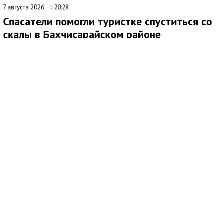
7 августа 2026
20:28
Спасатели помогли туристке спуститься со
скалы в Бахчисарайском районе
Медиаисточник: Главное управление МЧС России по Республике Крым
7 августа спасатели МЧС России оказали помощь туристке,
которая не могла самостоятельно спуститься со скалы в
районе горы Бойко в Бахчисарайском районе Крыма.