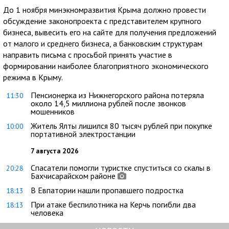
До 1 ноября минэкномразвития Крыма должно провести
обсуждение законопроекта с представителем крупного
бизнеса, вывесить его на сайте для получения предложений
от малого и среднего бизнеса, а банковским структурам
направить письма с просьбой принять участие в
формировании наиболее благоприятного экономического
режима в Крыму.
Пенсионерка из Нижнегорского района потеряла
11:30
около 14,5 миллиона рублей после звонков
мошенников
Житель Ялты лишился 80 тысяч рублей при покупке
10:00
портативной электростанции
7 августа 2026
Спасатели помогли туристке спуститься со скалы в
20:28
Бахчисарайском районе
В Евпатории нашли пропавшего подростка
18:13
При атаке беспилотника на Керчь погибли два
18:13
человека