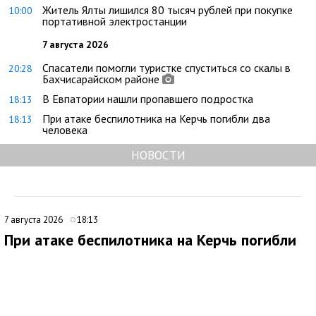
Житель Ялты лишился 80 тысяч рублей при покупке
10:00
портативной электростанции
7 августа 2026
Спасатели помогли туристке спуститься со скалы в
20:28
Бахчисарайском районе
В Евпатории нашли пропавшего подростка
18:13
При атаке беспилотника на Керчь погибли два
18:13
человека
НОВОСТИ
7 августа 2026
18:13
При атаке беспилотника на Керчь погибли
два человека
В ходе очередной атаки украинского беспилотника по Крыму
под ударом оказался многоквартирный дом в Керчи. Об этом