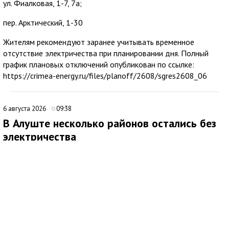
ул. Фиалковая, 1-7, 7а;
пер. Арктический, 1-30
Жителям рекомендуют заранее учитывать временное
отсутствие электричества при планировании дня. Полный
график плановых отключений опубликован по ссылке:
https://crimea-energy.ru/files/planoff/2608/sgres2608_06
6 августа 2026
09:38
В Алуште несколько районов остались без
электричества
В Алуште временно ограничена подача электроэнергии в
нескольких районах города. Об этом сообщила глава
администрации Алушты Галина Огнёва.
По её данным, отключение затронуло улицы Ялтинскую,
Юбилейную и 60 лет СССР, а также микрорайон Мирный.