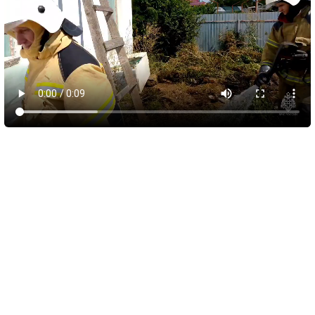
10 августа 2026
05:56
Обломки БПЛА вызвали пожар у пляжа
Инжир и повредили автомобили
В Севастополе военные, авиация, силы ПВО и мобильные
огневые группы отразили атаку беспилотников ВСУ. По
предварительным данным, было сбито 15 БПЛА,
преимущественно над морем и на удалении от берега.
Спасательная служба города уточнила, что из-за падения
обломков сбитых аппаратов загорелся лес в районе пляжа