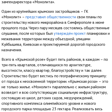
замгендиректора «Монолита».
Один из крупнейших крымских застройщиков – ГК
«Монолит» –
представил общественности
свои планы по
строительству нового микрорайона в Симферополе в июне
прошлого года. Через пару месяцев состоялись общественные
слушания, после которых был
утверждён проект
планировки и
межевания территории между объездной, улицами
Куйбышева, Киевская и проектируемой дорогой городского
назначения.
Всего в «Крымской розе» будет пять районов, в каждом – по
три-пять кварталов, отличающихся по архитектуре,
высотности, классу квартир, благоустройству и так далее.
Строительство будет вестись по географическому принципу:
от города к неосвоенной территории. «Крымская роза» – это
не только жилье. «Монолит» параллельно с жилым районом
возведет и всю сопутствующую социальную инфраструктуру,
состоящую из школ, детских садов, медучреждений,
спортивного комплекса олимпийского уровня и нового
городского парка площадью 23 гектара. Реализовать весь