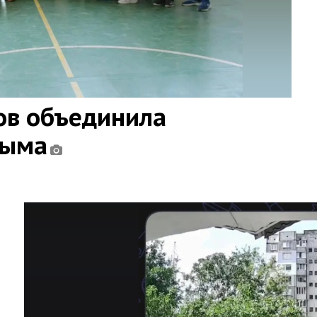
ов объединила
рыма