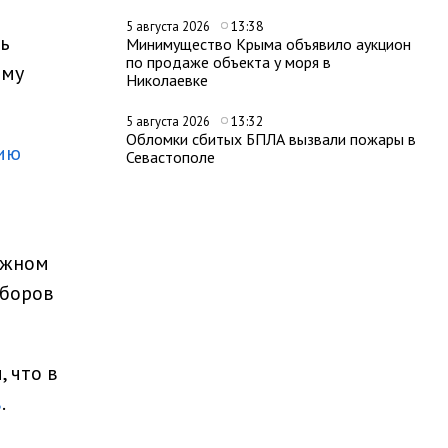
13:38
5 августа 2026
ть
Минимущество Крыма объявило аукцион
по продаже объекта у моря в
ыму
Николаевке
13:32
5 августа 2026
Обломки сбитых БПЛА вызвали пожары в
цию
Севастополе
Южном
ыборов
 что в
в
.