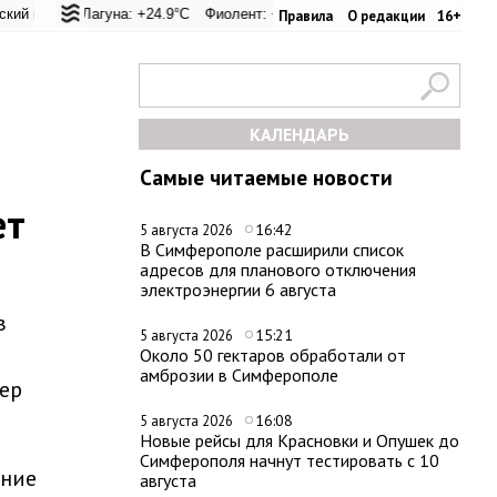
вал: +22.8°C
ая Лагуна: +24.9°C
Евпатория: +22.8°C
Фиолент: +25.6°C
Керчь: +28°C
Казачья бухта: +25.4°C
Никитский сад: +26°C
Херсо
Правила
О редакции
16+
КАЛЕНДАРЬ
Самые читаемые новости
ет
16:42
5 августа 2026
В Симферополе расширили список
адресов для планового отключения
электроэнергии 6 августа
в
15:21
5 августа 2026
Около 50 гектаров обработали от
амброзии в Симферополе
ер
16:08
5 августа 2026
Новые рейсы для Красновки и Опушек до
Симферополя начнут тестировать с 10
ание
августа