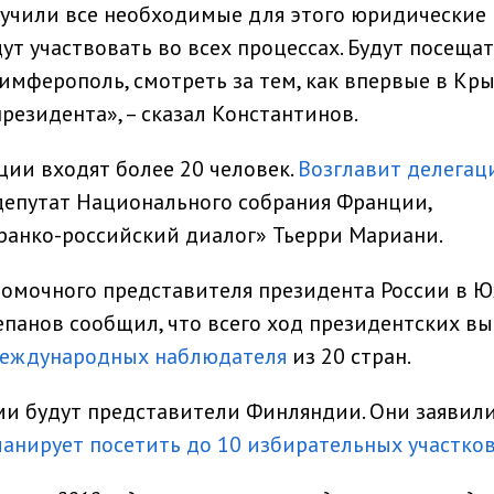
лучили все необходимые для этого юридические
т участвовать во всех процессах. Будут посеща
имферополь, смотреть за тем, как впервые в Кр
резидента», – сказал Константинов.
ации входят более 20 человек.
Возглавит делега
епутат Национального собрания Франции,
ранко-российский диалог» Тьерри Мариани.
лномочного представителя президента России в 
панов сообщил, что всего ход президентских в
международных наблюдателя
из 20 стран.
ми будут представители Финляндии. Они заявили,
анирует посетить до 10 избирательных участко