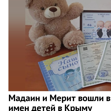
Мадаин и Мерит вошли в
имен детей в Крыму