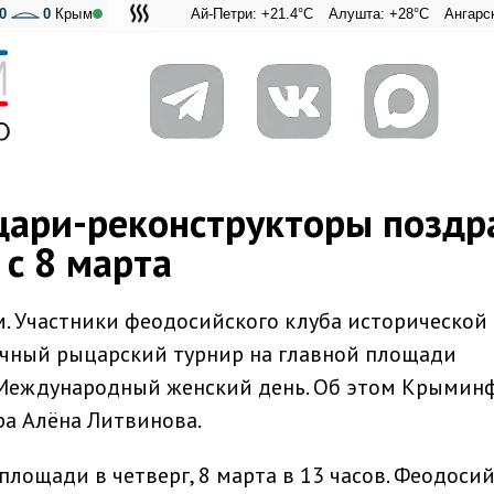
0
0
Крым
Ай-Петри: +21.4°C
Алушта: +28°C
Ангарский перев
Адмиральс
ари-реконструкторы поздр
с 8 марта
. Участники феодосийского клуба исторической
ичный рыцарский турнир на главной площади
 Международный женский день. Об этом Крымин
ра Алёна Литвинова.
лощади в четверг, 8 марта в 13 часов. Феодоси