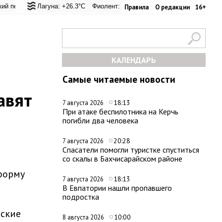
ал: +24.9°C
кая Лагуна: +26.3°C
Евпатория: +33.8°C
Фиолент: +26.6°C
Керчь: +31°C
Казачья бухта: +26.6°C
Никитский сад: +27°C
Херсо
Правила
О редакции
16+
КАЛЕНДАРЬ
Самые читаемые новости
авят
18:13
7 августа 2026
При атаке беспилотника на Керчь
погибли два человека
20:28
7 августа 2026
Спасатели помогли туристке спуститься
со скалы в Бахчисарайском районе
форму
18:13
7 августа 2026
В Евпатории нашли пропавшего
подростка
йские
10:00
8 августа 2026