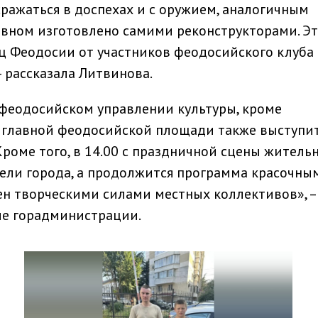
ражаться в доспехах и с оружием, аналогичным
овном изготовлено самими реконструкторами. Э
ц Феодосии от участников феодосийского клуба
 рассказала Литвинова.
еодосийском управлении культуры, кроме
а главной феодосийской площади также выступи
Кроме того, в 14.00 с праздничной сцены житель
ели города, а продолжится программа красочны
н творческими силами местных коллективов», –
е горадминистрации.