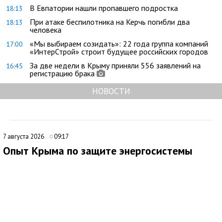
В Евпатории нашли пропавшего подростка
18:13
При атаке беспилотника на Керчь погибли два
18:13
человека
«Мы выбираем созидать»: 22 года группа компаний
17:00
«ИнтерСтрой» строит будущее российских городов
За две недели в Крыму приняли 556 заявлений на
16:45
регистрацию брака
НОВОСТИ
7 августа 2026
09:17
Опыт Крыма по защите энергосистемы
могут использовать на федеральном уровне
Опыт Крыма в вопросах энергетической устойчивости может
лечь в основу новых мер поддержки граждан и бизнеса на
федеральном уровне. Об этом заявил советник главы
республики, политолог Денис Батурин, комментируя ситуацию