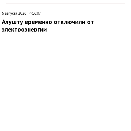
6 августа 2026
16:07
Алушту временно отключили от
электроэнергии
В Алуште временно ограничили подачу электроэнергии на
территории всего муниципалитета. Об этом сообщила глава
администрации города Галина Огнёва.
По ее словам, отключение связано с проведением аварийных
работ. Ожидается, что электроснабжение восстановят
примерно через два часа.
6 августа 2026
10:00
В Детском парке Симферополя проведут
серию детских мастер-классов
Медиаисточник: Муниципальное бюджетное учреждение культуры Парки