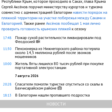
Республики Крым, которое проходило в Саках, глава Крыма
Сергей Аксёнов поручил министерству курортов и туризма
совместно с администрацией Евпатории
навести порядок на
пляжной территории на участке побережья между Саками и
Евпаторией
. Также ранее
Аксёнов пообещал 1 мая лично
проверить готовность крымских пляжей
к сезону
Пожар сухой растительности ликвидировали под
17:48
Феодосией
Пенсионерка из Нижнегорского района потеряла
11:30
около 14,5 миллиона рублей после звонков
мошенников
Житель Ялты лишился 80 тысяч рублей при покупке
10:00
портативной электростанции
7 августа 2026
Спасатели помогли туристке спуститься со скалы в
20:28
Бахчисарайском районе
В Евпатории нашли пропавшего подростка
18:13
НОВОСТИ