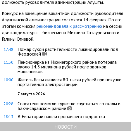
должность руководителя администрации Алушты.
Конкурс на замещение вакантной должности руководителя
Алуштинской администрации состоялся 14 февраля. По его
итогам комиссия
рекомендовала к рассмотрению
на сессии
две кандидатуры – бизнесмена Михаила Татауровского и
Галины Огневой.
Пожар сухой растительности ликвидировали под
17:48
Феодосией
Пенсионерка из Нижнегорского района потеряла
11:30
около 14,5 миллиона рублей после звонков
мошенников
Житель Ялты лишился 80 тысяч рублей при покупке
10:00
портативной электростанции
7 августа 2026
Спасатели помогли туристке спуститься со скалы в
20:28
Бахчисарайском районе
В Евпатории нашли пропавшего подростка
18:13
НОВОСТИ