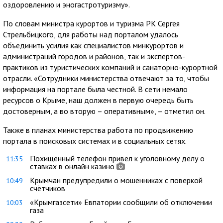
оздоровлению и эногастротуризму».
По словам министра курортов и туризма РК Сергея
Стрельбицкого, для работы над порталом удалось
объединить усилия как специалистов минкурортов и
администраций городов и районов, так и экспертов-
практиков из туристических компаний и санаторно-курортной
отрасли. «Сотрудники министерства отвечают за то, чтобы
информация на портале была честной. В сети немало
ресурсов о Крыме, наш должен в первую очередь быть
достоверным, а во вторую – оперативным», – отметил он.
Также в планах министерства работа по продвижению
портала в поисковых системах и в социальных сетях.
Похищенный телефон привел к уголовному делу о
11:35
ставках в онлайн казино
Крымчан предупредили о мошенниках с поверкой
10:49
счётчиков
«Крымгазсети» Евпатории сообщили об отключении
10:03
газа