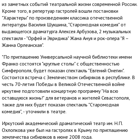
из заметных событий театральной жизни современной России.
Кроме того, в репертуар гастролей вошли постановки
"Характеры" по произведениям классика отечественной
литературы Василия Шукшина, "Старомодная комедия" от
выдающегося драматурга Алексея Арбузова, 2 музыкальных
спектакля - "Орфей и Эвридика" Жана Ануя и рок-опера "Я –
Жанна Орлеанская".
"По приглашению Универсальной научной библиотеки имени
Франко состоятся "круглые столы" с общественностью
Симферополя, будет показан спектакль "Евгений Онегин".
Состоится встреча с Землячеством сибиряков в республике. В
честь 70-летия Победы в Великой Отечественной войне
иркутяне подготовили концертную программу "На всю
оставшуюся жизнь!" для ветеранов и жителей Севастополя,
также для них будет показан спектакль "Старомодная
комедия", - уточнили в театре.
Иркутский академический драматический театр им. Н.П.
Охлопкова уже был на гастролях в Крыму по приглашению
землячества сибиряков в июне 2008 года.