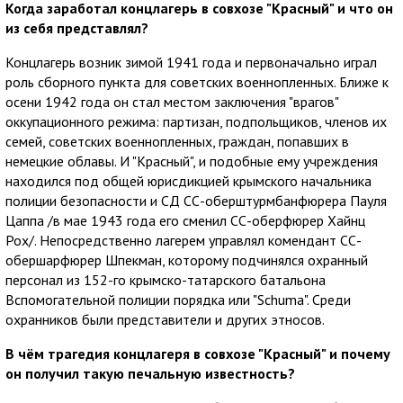
Когда заработал концлагерь в совхозе "Красный" и что он
из себя представлял?
Концлагерь возник зимой 1941 года и первоначально играл
роль сборного пункта для советских военнопленных. Ближе к
осени 1942 года он стал местом заключения "врагов"
оккупационного режима: партизан, подпольщиков, членов их
семей, советских военнопленных, граждан, попавших в
немецкие облавы. И "Красный", и подобные ему учреждения
находился под общей юрисдикцией крымского начальника
полиции безопасности и СД СС-оберштурмбанфюрера Пауля
Цаппа /в мае 1943 года его сменил СС-оберфюрер Хайнц
Рох/. Непосредственно лагерем управлял комендант СС-
обершарфюрер Шпекман, которому подчинялся охранный
персонал из 152-го крымско-татарского батальона
Вспомогательной полиции порядка или "Schuma". Среди
охранников были представители и других этносов.
В чём трагедия концлагеря в совхозе "Красный" и почему
он получил такую печальную известность?