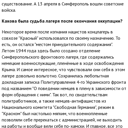
существование. А 13 апреля в Симферополь вошли советские
войска.
Какова была судьба лагеря после окончания оккупации?
Некоторое время после изгнания нацистов концлагерь в
совхозе "Красный" использовался по своему назначению. То
есть, он остался "местом принудительного содержания".
Летом 1944 года здесь было создано отделение
Симферопольского фронтового лагеря, где содержались
немецкие военнослужащие, пленённые в ходе освобождения
Крыма. И самое интересное, что чувствовали они себя в этом
лагере довольно вольготно. Сохранилась любопытная
докладная записка Политуправления 4-го Украинского фронта
под названием "О поведении немцев в плену в зависимости от
форм обращения с ними". Так вот, по свидетельствам
политработников, а также немцев-антифашистов из
Национального комитета "Свободная Германия", режим в
"Красном" был настолько мягким, что военнопленные
позволяли себе пререкаться с администрацией, не выходить
на работы и вообще вели себя по-хамски. И главное, все это