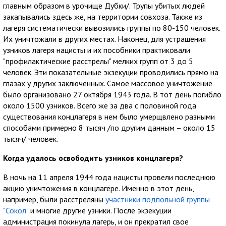
главным образом в урочище Дубки/. Трупы убитых людей
закапывались здесь же, на территории совхоза. Также из
лагеря систематически вывозились группы по 80-150 человек.
Их уничтожали в других местах. Наконец, для устрашения
узников лагеря нацисты и их пособники практиковали
"профилактические расстрелы" мелких групп от 3 до 5
человек. Эти показательные экзекуции проводились прямо на
глазах у других заключенных. Самое массовое уничтожение
было организовано 27 октября 1943 года. В тот день погибло
около 1500 узников. Всего же за два с половиной года
существования концлагеря в нем было умерщвлено разными
способами примерно 8 тысяч /по другим данным – около 15
тысяч/ человек.
Когда удалось освободить узников концлагеря?
В ночь на 11 апреля 1944 года нацисты провели последнюю
акцию уничтожения в концлагере. Именно в этот день,
например, были расстреляны
участники подпольной группы
"Сокол"
и многие другие узники. После экзекуции
администрация покинула лагерь, и он прекратил свое