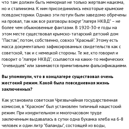
что там должен быть мемориал не только жертвам нацизма,
но и сталинизма. К ним присоединились некоторые крымские
псевдоисторики. Однако эти потуги были заведомо обречены
на провал, так как все разговоры вокруг "лагеря НКВД" – не
более чем обыкновенные фантазии. В 1920-30-е годы на
этом месте существовал крымско-татарский детский дом
"Пастак", потом, собственно, совхоз "Красный". Этому есть
масса документально зафиксированных свидетельств как с
советской, так и с немецкой стороны. Те же, кто говорил и
говорит о "лагере НКВД", ссылаются на каких-то мифических
"очевидцев" или занимаются примитивными фальсификациями.
Вы упомянули, что в концлагере существовал очень
жестокий режим. Какой была повседневная жизнь
заключенных?
Как установила советская Чрезвычайная государственная
комиссия, в "Красном" был установлен типичный нацистский
режим. При изнурительном и многочасовом труде
заключенным выдавалась в сутки одна буханка хлеба на 6-8
человек и один литр "баланды", состоящей из воды,