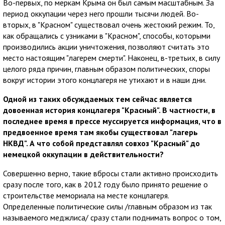
Во-первых, по меркам Крыма он был самым масштабным. За
период оккупации через него прошли тысячи людей. Во-
вторых, в "Красном" существовал очень жестокий режим. То,
как обращались с узниками в "Красном", способы, которыми
производились акции уничтожения, позволяют считать это
место настоящим "лагерем смерти". Наконец, в-третьих, в силу
целого ряда причин, главным образом политических, споры
вокруг истории этого концлагеря не утихают и в наши дни.
Одной из таких обсуждаемых тем сейчас является
довоенная история концлагеря "Красный". В частности, в
последнее время в прессе муссируется информация, что в
предвоенное время там якобы существовал "лагерь
НКВД". А что собой представлял совхоз "Красный" до
немецкой оккупации в действительности?
Совершенно верно, такие вбросы стали активно происходить
сразу после того, как в 2012 году было принято решение о
строительстве мемориала на месте концлагеря.
Определенные политические силы /главным образом из так
называемого меджлиса/ сразу стали поднимать вопрос о том,