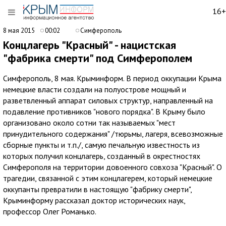
16+
8 мая 2015
00:02
Симферополь
Концлагерь "Красный" - нацистская
"фабрика смерти" под Симферополем
Симферополь, 8 мая. Крыминформ. В период оккупации Крыма
немецкие власти создали на полуострове мощный и
разветвленный аппарат силовых структур, направленный на
подавление противников "нового порядка". В Крыму было
организовано около сотни так называемых "мест
принудительного содержания" /тюрьмы, лагеря, всевозможные
сборные пункты и т.п./, самую печальную известность из
которых получил концлагерь, созданный в окрестностях
Симферополя на территории довоенного совхоза "Красный". О
трагедии, связанной с этим концлагерем, который немецкие
оккупанты превратили в настоящую "фабрику смерти",
Крыминформу рассказал доктор исторических наук,
профессор Олег Романько.