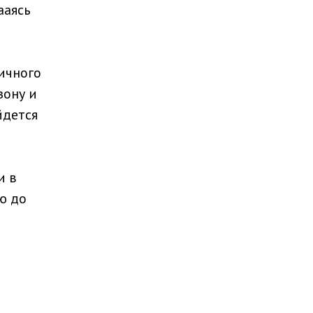
ааясь
ичного
зону и
йдется
и в
ю до