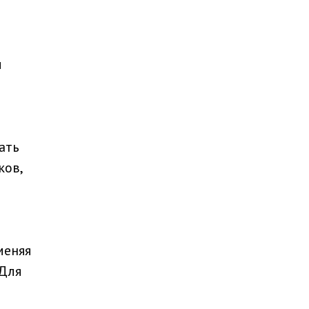
и
ать
ков,
меняя
 Для