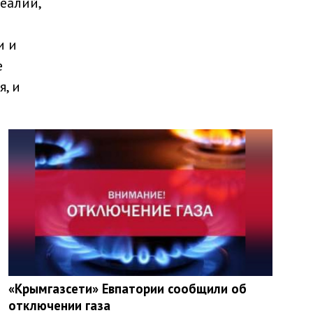
реалий,
и и
е
, и
«Крымгазсети» Евпатории сообщили об
отключении газа