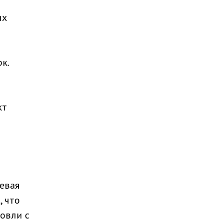
ых
к.
кт
евая
, что
овли с