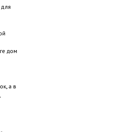
 для
ой
ге дом
к, а в
,