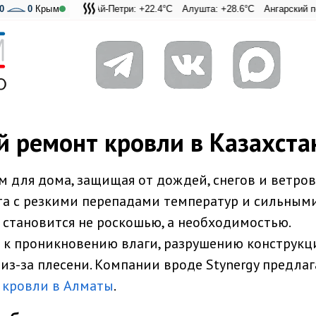
0
0
Крым
Ай-Петри: +22.4°C
Алушта: +28.6°C
Ангарский перевал: +
Адмиральская Ла
 ремонт кровли в Казахста
для дома, защищая от дождей, снегов и ветров.
та с резкими перепадами температур и сильным
становится не роскошью, а необходимостью.
к проникновению влаги, разрушению конструкц
из-за плесени. Компании вроде Stynergy предла
 кровли в Алматы
.